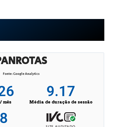
PANROTAS
Fonte: Google Analytics
26
9.17
/ mês
Média de duração de sessão
38