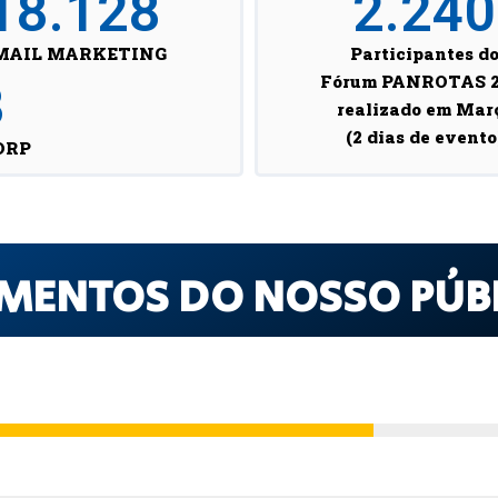
18.128
2.240
MAIL MARKETING
Participantes d
Fórum PANROTAS 2
8
realizado em Mar
(2 dias de evento
ORP
MENTOS DO NOSSO PÚB