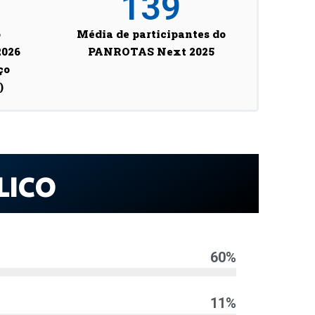
139
o
Média de participantes do
026
PANROTAS Next 2025
ço
)
LICO
60
%
11
%