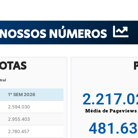
NOSSOS NÚMEROS
ROTAS
tral
2.217.0
1° SEM 2026
2.594.030
Média de Pageviews 
2.955.403
481.6
2.780.457